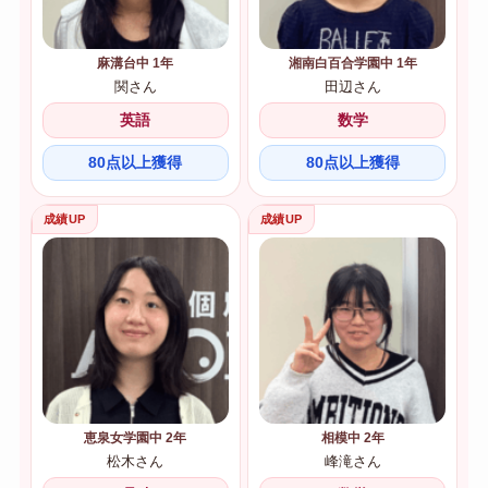
麻溝台中 1年
湘南白百合学園中 1年
関さん
田辺さん
英語
数学
80点以上獲得
80点以上獲得
恵泉女学園中 2年
相模中 2年
松木さん
峰滝さん