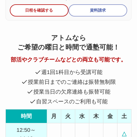
日程を確認する
資料請求
アトムなら
ご希望の曜日と時間で通塾可能！
部活やクラブチームなどとの両立も可能です。
週1回1科目から受講可能
授業前日までのご連絡は振替無制限
授業当日の欠席連絡も振替可能
自習スペースのご利用も可能
時間
月
火
水
木
金
土
12:50～
△