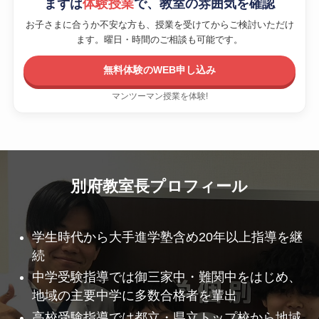
まずは
体験授業
で、教室の雰囲気を確認
お子さまに合うか不安な方も、授業を受けてからご検討いただけ
ます。曜日・時間のご相談も可能です。
無料体験のWEB申し込み
マンツーマン授業を体験!
別府教室長プロフィール
学生時代から大手進学塾含め20年以上指導を継
続
中学受験指導では御三家中・難関中をはじめ、
地域の主要中学に多数合格者を輩出
高校受験指導では都立・県立トップ校から地域