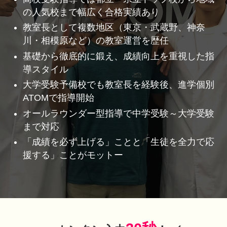
の人気校まで幅広く合格実績あり
教室長として複数地区（東京・武蔵野、神奈
川・相模原など）の教室運営を歴任
基礎から徹底的に鍛え、成績向上を重視した指
導スタイル
大学受験予備校でも教室長を経験後、進学個別
ATOMで指導開始
オールラウンダー型指導で中学受験～大学受験
まで対応
「成績を必ず上げる」ことと「生徒を全力で応
援する」ことがモットー