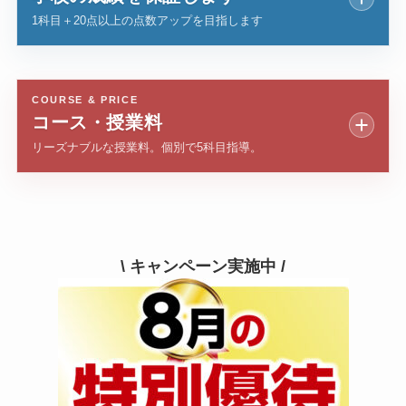
1科目＋20点以上の点数アップを目指します
COURSE & PRICE
コース・授業料
リーズナブルな授業料。個別で5科目指導。
\ キャンペーン実施中 /