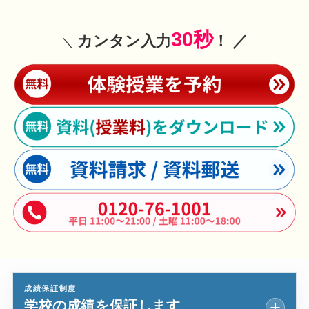
30秒
カンタン入力
！ ／
＼
成績保証制度
学校の成績を保証します