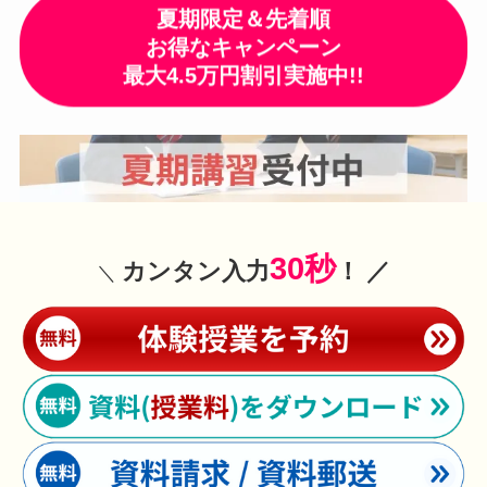
夏期限定＆先着順
お得なキャンペーン
最大
4.5万
円割引
実施中!!
30秒
カンタン入力
！ ／
＼