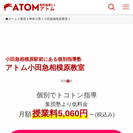
ホーム
教室
神奈川県
小田急相模原教室
小田急相模原駅前にある個別指導塾
アトム小田急相模原教室
個別でトコトン指導
集団塾より低料金
授業料5,060円
月額
～
(税込み)