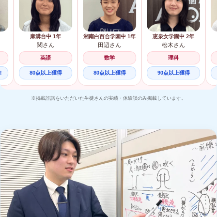
年
麻溝台中 1年
湘南白百合学園中 1年
恵泉女学園中 2年
関さん
田辺さん
松木さん
英語
数学
理科
ップ！
80点以上獲得
80点以上獲得
90点以上獲得
※掲載許諾をいただいた生徒さんの実績・体験談のみ掲載しています。