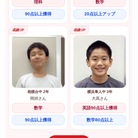
理科
数学
90点以上獲得
20点以上アップ
相模台中 2年
横浜隼人中 3年
岡持さん
大髙さん
数学
英語90点以上獲得
90点以上獲得
数学80点以上