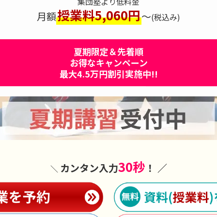
集団塾より低料金
授業料5,060円
月額
～
(税込み)
夏期限定＆先着順
お得なキャンペーン
最大
4.5万
円割引
実施中!!
30秒
カンタン入力
！ ／
＼