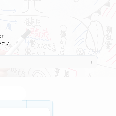
など
ださい。