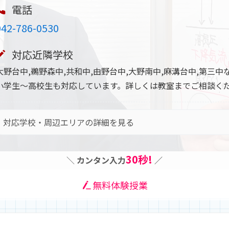
電話
042-786-0530
対応近隣学校
大野台中,鵜野森中,共和中,由野台中,大野南中,麻溝台中,第三中
小学生～高校生も対応しています。詳しくは教室までご相談く
対応学校・周辺エリアの詳細を見る
30秒!
＼
カンタン入力
／
無料体験授業