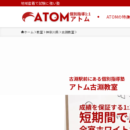
地域密着で試験に強い塾
ATOMの特長
ホーム
教室
神奈川県
古淵教室
古淵駅前にある個別指導塾
アトム古淵教室