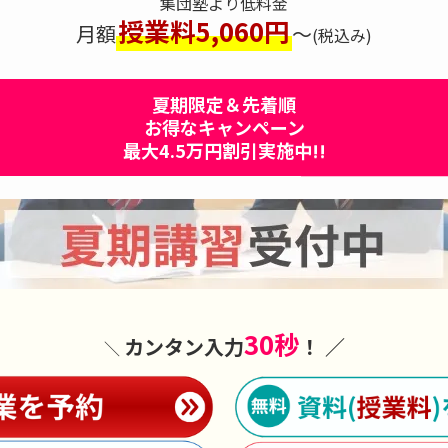
集団塾より低料金
授業料5,060円
月額
～
(税込み)
夏期限定＆先着順
お得なキャンペーン
最大
4.5万
円割引
実施中!!
30秒
カンタン入力
！ ／
＼