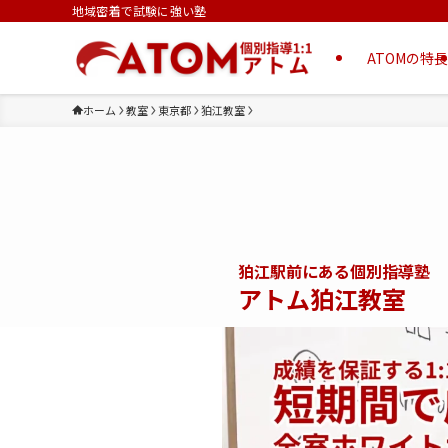
地域密着で試験に強い塾
ATOMの特長
ホーム
教室
東京都
狛江教室
狛江駅前にある個別指導塾
アトム狛江教室