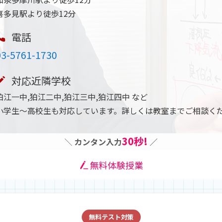
喜多見駅より徒歩12分
電話
03-5761-1730
対応近隣学校
狛江一中,狛江二中,狛江三中,狛江四中 など
小学生～高校生も対応しています。詳しくは教室までご相談く
30秒!
＼
カンタン入力
／
無料体験授業
無料テスト対策